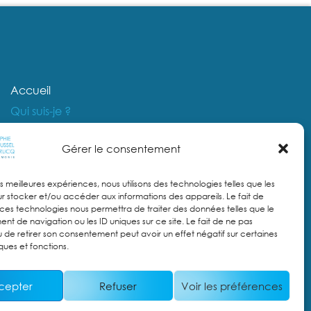
Accueil
Qui suis-je ?
Accompagnement individuel
Gérer le consentement
Mission en entreprise
Mes pratiques
les meilleures expériences, nous utilisons des technologies telles que les
Contact
r stocker et/ou accéder aux informations des appareils. Le fait de
 ces technologies nous permettra de traiter des données telles que le
Politique de cookies (UE)
t de navigation ou les ID uniques sur ce site. Le fait de ne pas
u de retirer son consentement peut avoir un effet négatif sur certaines
Politique de confidentialité
ques et fonctions.
Mentions légales
cepter
Refuser
Voir les préférences