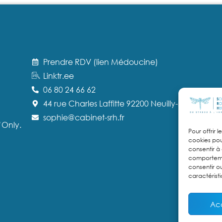
Prendre RDV (lien Médoucine)
Linktr.ee
06 80 24 66 62
44 rue Charles Laffitte 92200 Neuilly-sur-Seine
sophie@cabinet-srh.fr
Only
.
Pour offrir 
cookies pou
consentir à
comportemen
consentir o
caractéristi
Ac